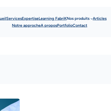
ueil
Services
Expertise
Learning FabriK
Nos produits
Articles
Notre approche
A propos
Portfolio
Contact